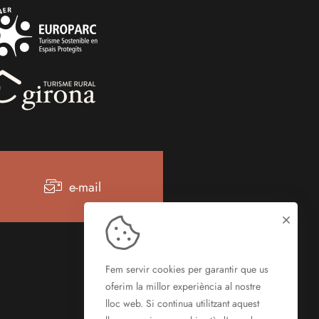
e-mail
Fem servir cookies per garantir que us
oferim la millor experiència al nostre
lloc web. Si continua utilitzant aquest