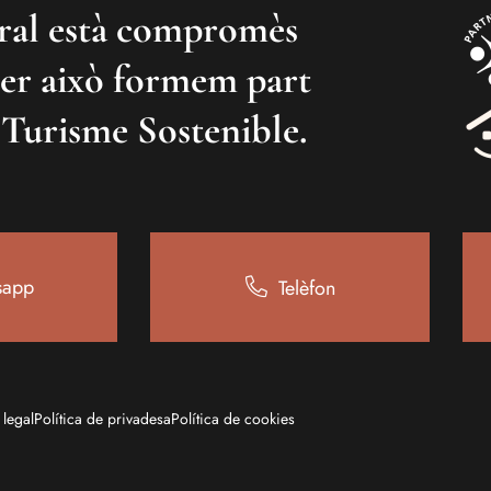
ral està compromès
er això formem part
 Turisme Sostenible.
sapp
Telèfon
 legal
Política de privadesa
Política de cookies