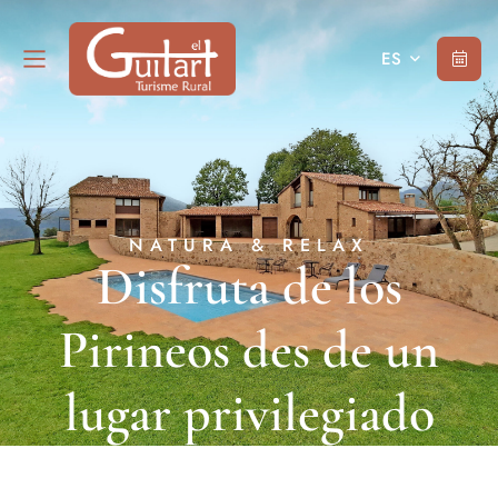
ES
NATURA & RELAX
Disfruta de los
Pirineos des de un
lugar privilegiado