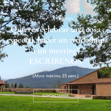
EVENTOS
Quieres celebrar una cosa
especial, hacer un workshop
o un meeting?
ESCRÍBENOS
(Aforo máximo 25 pers.)
CONTACTANOS